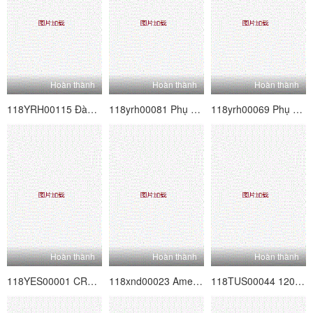
Hoàn thành
Hoàn thành
Hoàn thành
118YRH00115 Đàm phán hoàn toàn nghiêm trọng!Nhằm mục đích cho cô gái poster nghiệp dư siêu dễ thương được đồn đại!Vol.33
118yrh00081 Phụ nữ làm việc Hunting Vol.19
118yrh00069 Phụ nữ làm việc Săn bắn Vol.16
Hoàn thành
Hoàn thành
Hoàn thành
118YES00001 CREAMPIE CHỈ ◆ Học sinh đại học nữ 01
118xnd00023 Amesque 23
118TUS00044 120% Huyền thoại thông minh mềm thật Vol.44