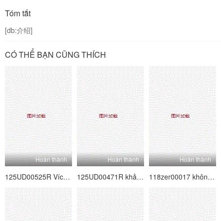
Tóm tắt
[db:介绍]
CÓ THỂ BẠN CŨNG THÍCH
Hoàn thành
Hoàn thành
Hoàn thành
125UD00525R Vích loạn 7 người cha và mẹ kế ma quỷ
125UD00471R khảm kỹ thuật số Slut 8 tốt nhất
118zer00017 không nhiều hơn nghiệp dư, ít hơn nữ diễn viên 17 Ariki Carrera