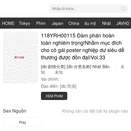
HOME
Tokyo
Phim
Japan
China
âu mỹ
Nhật
JAVHD
Hot
Nhật
118YRH00115 Đàm phán hoàn
HDV
live
Bản
toàn nghiêm trọng!Nhằm mục đích
Bản
cho cô gái poster nghiệp dư siêu dễ
thương được đồn đại!Vol.33
[db:剧情分类]
[db:分类名称]
Nhật
Bản
未
知
未知
Vai chính:
Đạo diễn:
[db:导演]
XEM PHIM
Sex Nguồn
Không cần cài đặt bất kỳ plugin nào
Play